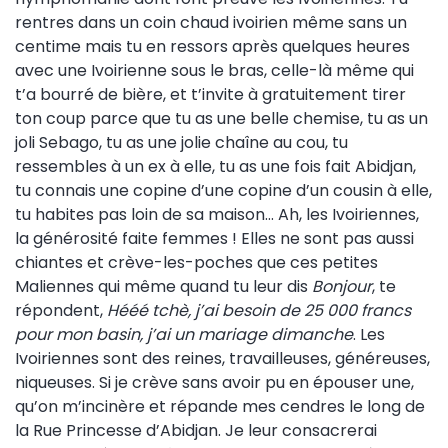
rentres dans un coin chaud ivoirien même sans un
centime mais tu en ressors après quelques heures
avec une Ivoirienne sous le bras, celle-là même qui
t’a bourré de bière, et t’invite à gratuitement tirer
ton coup parce que tu as une belle chemise, tu as un
joli Sebago, tu as une jolie chaîne au cou, tu
ressembles à un ex à elle, tu as une fois fait Abidjan,
tu connais une copine d’une copine d’un cousin à elle,
tu habites pas loin de sa maison… Ah, les Ivoiriennes,
la générosité faite femmes ! Elles ne sont pas aussi
chiantes et crève-les-poches que ces petites
Maliennes qui même quand tu leur dis
Bonjour
, te
répondent,
Hééé tchè, j’ai besoin de 25 000 francs
pour mon basin, j’ai un mariage dimanche
. Les
Ivoiriennes sont des reines, travailleuses, généreuses,
niqueuses. Si je crève sans avoir pu en épouser une,
qu’on m’incinère et répande mes cendres le long de
la Rue Princesse d’Abidjan. Je leur consacrerai