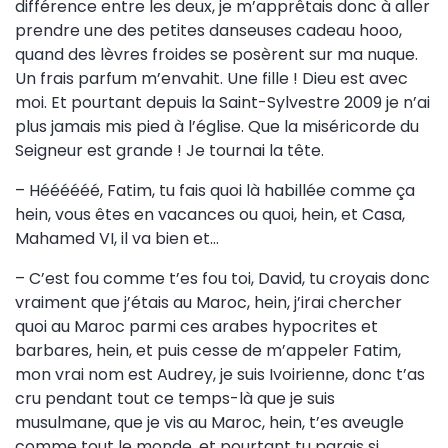
différence entre les deux, je m’apprêtais donc à aller
prendre une des petites danseuses cadeau hooo,
quand des lèvres froides se posèrent sur ma nuque.
Un frais parfum m’envahit. Une fille ! Dieu est avec
moi. Et pourtant depuis la Saint-Sylvestre 2009 je n’ai
plus jamais mis pied à l’église. Que la miséricorde du
Seigneur est grande ! Je tournai la tête.
– Héééééé, Fatim, tu fais quoi là habillée comme ça
hein, vous êtes en vacances ou quoi, hein, et Casa,
Mahamed VI, il va bien et…
– C’est fou comme t’es fou toi, David, tu croyais donc
vraiment que j’étais au Maroc, hein, j’irai chercher
quoi au Maroc parmi ces arabes hypocrites et
barbares, hein, et puis cesse de m’appeler Fatim,
mon vrai nom est Audrey, je suis Ivoirienne, donc t’as
cru pendant tout ce temps-là que je suis
musulmane, que je vis au Maroc, hein, t’es aveugle
comme tout le monde, et pourtant tu parais si