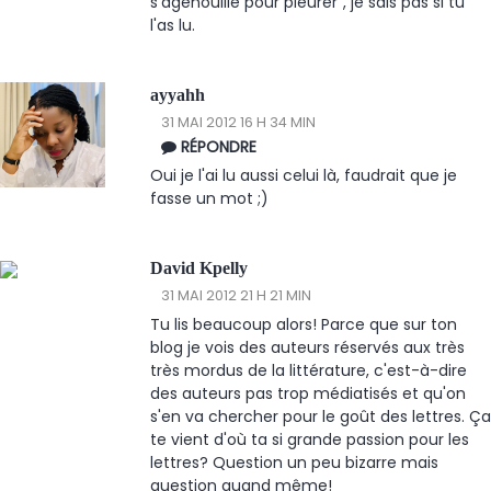
s'agenouille pour pleurer", je sais pas si tu
l'as lu.
ayyahh
31 MAI 2012 16 H 34 MIN
RÉPONDRE
Oui je l'ai lu aussi celui là, faudrait que je
fasse un mot ;)
David Kpelly
31 MAI 2012 21 H 21 MIN
Tu lis beaucoup alors! Parce que sur ton
blog je vois des auteurs réservés aux très
très mordus de la littérature, c'est-à-dire
des auteurs pas trop médiatisés et qu'on
s'en va chercher pour le goût des lettres. Ça
te vient d'où ta si grande passion pour les
lettres? Question un peu bizarre mais
question quand même!