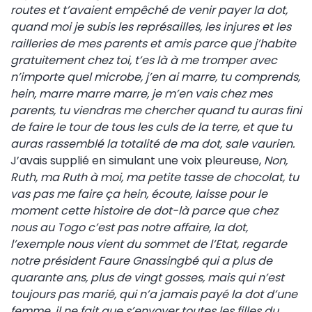
routes et t’avaient empêché de venir payer la dot,
quand moi je subis les représailles, les injures et les
railleries de mes parents et amis parce que j’habite
gratuitement chez toi, t’es là à me tromper avec
n’importe quel microbe, j’en ai marre, tu comprends,
hein, marre marre marre, je m’en vais chez mes
parents, tu viendras me chercher quand tu auras fini
de faire le tour de tous les culs de la terre, et que tu
auras rassemblé la totalité de ma dot, sale vaurien.
J’avais supplié en simulant une voix pleureuse,
Non,
Ruth, ma Ruth à moi, ma petite tasse de chocolat, tu
vas pas me faire ça hein, écoute, laisse pour le
moment cette histoire de dot-là parce que chez
nous au Togo c’est pas notre affaire, la dot,
l’exemple nous vient du sommet de l’Etat, regarde
notre président Faure Gnassingbé qui a plus de
quarante ans, plus de vingt gosses, mais qui n’est
toujours pas marié, qui n’a jamais payé la dot d’une
femme, il ne fait que s’envoyer toutes les filles du