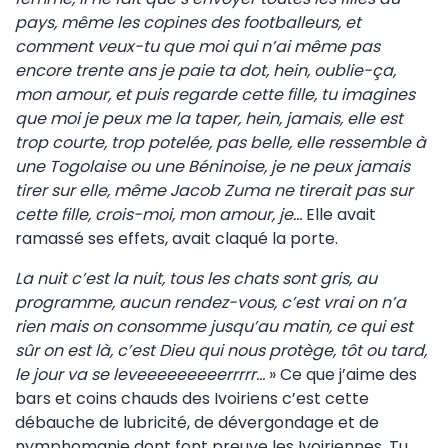
pays, même les copines des footballeurs, et
comment veux-tu que moi qui n’ai même pas
encore trente ans je paie ta dot, hein, oublie-ça,
mon amour, et puis regarde cette fille, tu imagines
que moi je peux me la taper, hein, jamais, elle est
trop courte, trop potelée, pas belle, elle ressemble à
une Togolaise ou une Béninoise, je ne peux jamais
tirer sur elle, même Jacob Zuma ne tirerait pas sur
cette fille, crois-moi, mon amour, je…
Elle avait
ramassé ses effets, avait claqué la porte.
La nuit c’est la nuit, tous les chats sont gris, au
programme, aucun rendez-vous, c’est vrai on n’a
rien mais on consomme jusqu’au matin, ce qui est
sûr on est là, c’est Dieu qui nous protège, tôt ou tard,
le jour va se leveeeeeeeeerrrrr…
» Ce que j’aime des
bars et coins chauds des Ivoiriens c’est cette
débauche de lubricité, de dévergondage et de
nymphomanie dont font preuve les Ivoiriennes. Tu