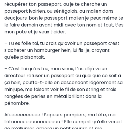
récupérer ton passeport, ou je te cherche un
passeport ivoirien, ou sénégalais, ou malien dans
deux jours, bon le passeport malien je peux même te
le faire demain avant midi, avec ton nom et tout, t’es
mon pote et je veux t’aider.
– Tu es folle toi, tu crois qu’avoir un passeport c’est
s’acheter un hamburger hein, lui fis-je, croyant
qu’elle plaisantait.
– C’est toi qu’es fou, mon vieux, t’as déjà vu un
directeur refuser un passeport ou quoi que ce soit à
ça hein, pouffa-t-elle en descendant légèrement sa
minijupe, me faisant voir le fil de son string et trois
rangées de perles en métal brillant dans la
pénombre.
Aïeeeeeeeeeee ! Sapeurs pompiers, ma tête, ma
têtooooooooooooooooo ! Elle comprit qu’elle venait
de m’allumer, arbora un petit sourire et me