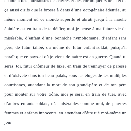
chantent des journalistes désœuvrés et des chroniqueurs de ci et de
ça aussi oisifs que la brosse à dents d’une octogénaire édentée, au
même moment où ce monde superflu et abruti jusqu’à la moelle
épinière est en train de te déifier, moi je pense à ma future vie de
misérable, d’enfant d’une bonniche nymphomane, d’enfant sans
père, de futur talibé, ou même de futur enfant-soldat, puisqu’il
paraît que ce pays-ci où je viens de naître est en guerre. Quand tu
seras, toi, futur chômeur de luxe, en train de t’ennuyer de paresse
et d’oisiveté dans ton beau palais, sous les éloges de tes multiples
courtisanes, attendant la mort de ton grand-père et de ton père
pour monter sur votre trône, moi je serai en train de tuer, avec
d’autres enfants-soldats, nés misérables comme moi, de pauvres
femmes et enfants innocents, en attendant d’être tué moi-même un
jour.