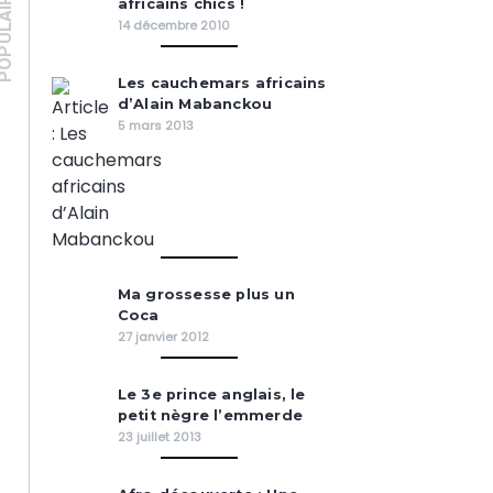
PULAIRES
africains chics !
14 décembre 2010
Les cauchemars africains
d’Alain Mabanckou
5 mars 2013
Ma grossesse plus un
Coca
27 janvier 2012
Le 3e prince anglais, le
petit nègre l’emmerde
23 juillet 2013