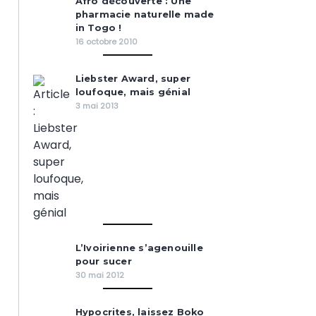
Afro découverte : Une
pharmacie naturelle made
in Togo !
16 octobre 2010
Liebster Award, super
loufoque, mais génial
3 mai 2013
L’Ivoirienne s’agenouille
pour sucer
30 mai 2012
Hypocrites, laissez Boko