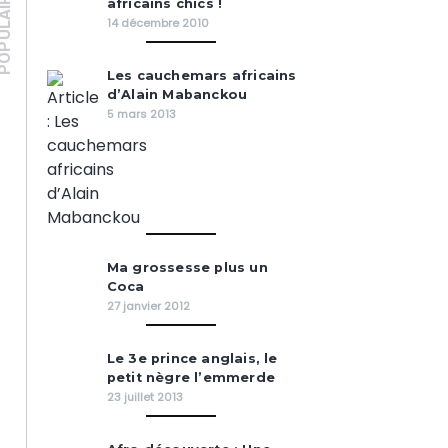
PULAIRES
africains chics !
14 décembre 2010
Les cauchemars africains
d’Alain Mabanckou
5 mars 2013
Ma grossesse plus un
Coca
27 janvier 2012
Le 3e prince anglais, le
petit nègre l’emmerde
23 juillet 2013