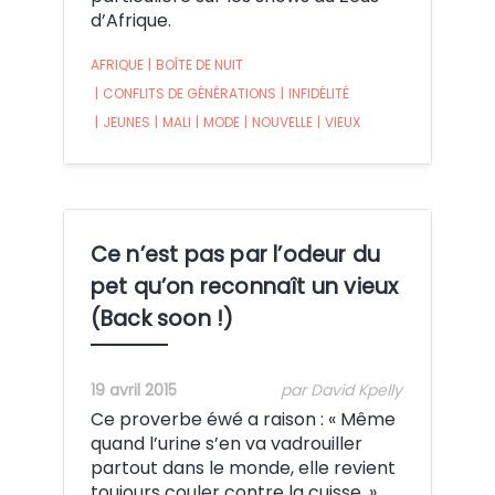
d’Afrique.
AFRIQUE
|
BOÎTE DE NUIT
|
CONFLITS DE GÉNÉRATIONS
|
INFIDÉLITÉ
|
JEUNES
|
MALI
|
MODE
|
NOUVELLE
|
VIEUX
Ce n’est pas par l’odeur du
pet qu’on reconnaît un vieux
(Back soon !)
19 avril 2015
par David Kpelly
Ce proverbe éwé a raison : « Même
quand l’urine s’en va vadrouiller
partout dans le monde, elle revient
toujours couler contre la cuisse. »