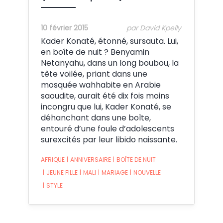
10 février 2015
par David Kpelly
Kader Konaté, étonné, sursauta. Lui,
en boîte de nuit ? Benyamin
Netanyahu, dans un long boubou, la
tête voilée, priant dans une
mosquée wahhabite en Arabie
saoudite, aurait été dix fois moins
incongru que lui, Kader Konaté, se
déhanchant dans une boîte,
entouré d’une foule d’adolescents
surexcités par leur libido naissante.
AFRIQUE
|
ANNIVERSAIRE
|
BOÎTE DE NUIT
|
JEUNE FILLE
|
MALI
|
MARIAGE
|
NOUVELLE
|
STYLE