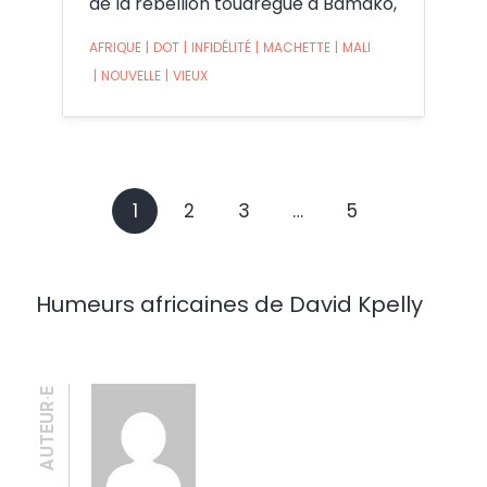
de la rébellion touarègue à Bamako,
AFRIQUE
|
DOT
|
INFIDÉLITÉ
|
MACHETTE
|
MALI
|
NOUVELLE
|
VIEUX
1
2
3
…
5
Humeurs africaines de David Kpelly
AUTEUR·E