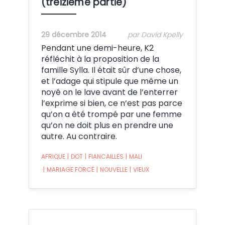
(treizième partie)
29 décembre 2014
par David Kpelly
Pendant une demi-heure, K2
réfléchit à la proposition de la
famille Sylla. Il était sûr d’une chose,
et l’adage qui stipule que même un
noyé on le lave avant de l’enterrer
l’exprime si bien, ce n’est pas parce
qu’on a été trompé par une femme
qu’on ne doit plus en prendre une
autre. Au contraire.
AFRIQUE
|
DOT
|
FIANCAILLES
|
MALI
|
MARIAGE FORCÉ
|
NOUVELLE
|
VIEUX