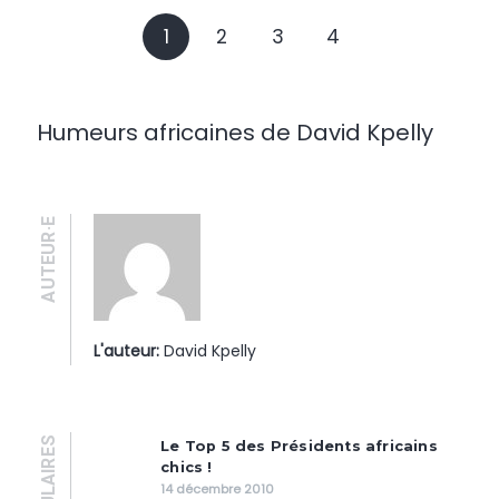
1
2
3
4
Humeurs africaines de David Kpelly
AUTEUR·E
L'auteur:
David Kpelly
POPULAIRES
Le Top 5 des Présidents africains
chics !
14 décembre 2010