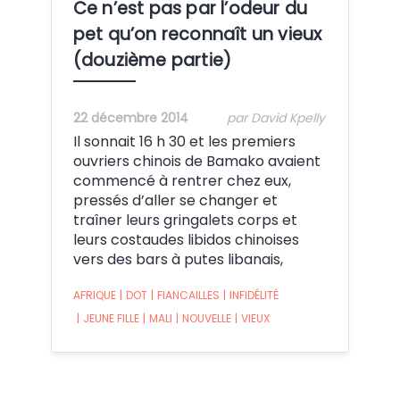
Ce n’est pas par l’odeur du
pet qu’on reconnaît un vieux
(douzième partie)
22 décembre 2014
par David Kpelly
Il sonnait 16 h 30 et les premiers
ouvriers chinois de Bamako avaient
commencé à rentrer chez eux,
pressés d’aller se changer et
traîner leurs gringalets corps et
leurs costaudes libidos chinoises
vers des bars à putes libanais,
AFRIQUE
|
DOT
|
FIANCAILLES
|
INFIDÉLITÉ
|
JEUNE FILLE
|
MALI
|
NOUVELLE
|
VIEUX