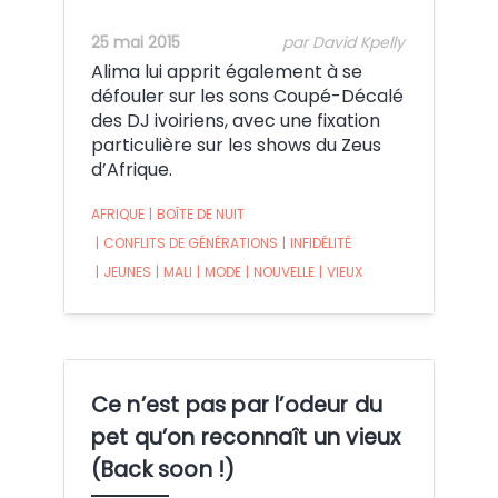
25 mai 2015
par David Kpelly
Alima lui apprit également à se
défouler sur les sons Coupé-Décalé
des DJ ivoiriens, avec une fixation
particulière sur les shows du Zeus
d’Afrique.
AFRIQUE
|
BOÎTE DE NUIT
|
CONFLITS DE GÉNÉRATIONS
|
INFIDÉLITÉ
|
JEUNES
|
MALI
|
MODE
|
NOUVELLE
|
VIEUX
Ce n’est pas par l’odeur du
pet qu’on reconnaît un vieux
(Back soon !)